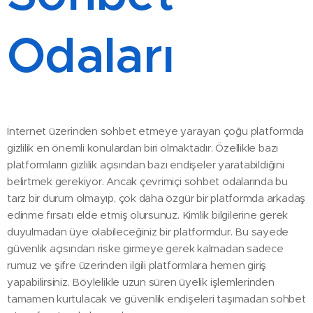
Odaları
İnternet üzerinden sohbet etmeye yarayan çoğu platformda
gizlilik en önemli konulardan biri olmaktadır. Özellikle bazı
platformların gizlilik açısından bazı endişeler yaratabildiğini
belirtmek gerekiyor. Ancak çevrimiçi sohbet odalarında bu
tarz bir durum olmayıp, çok daha özgür bir platformda arkadaş
edinme fırsatı elde etmiş olursunuz. Kimlik bilgilerine gerek
duyulmadan üye olabileceğiniz bir platformdur. Bu sayede
güvenlik açısından riske girmeye gerek kalmadan sadece
rumuz ve şifre üzerinden ilgili platformlara hemen giriş
yapabilirsiniz. Böylelikle uzun süren üyelik işlemlerinden
tamamen kurtulacak ve güvenlik endişeleri taşımadan sohbet